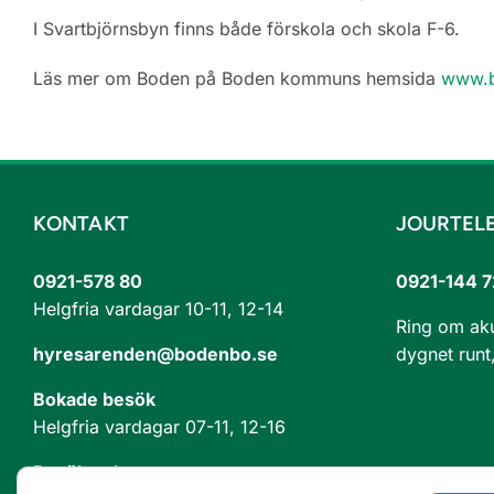
I Svartbjörnsbyn finns både förskola och skola F-6.
Läs mer om Boden på Boden kommuns hemsida
www.b
KONTAKT
JOURTEL
0921-578 80
0921-144 7
Helgfria vardagar 10-11, 12-14
Ring om akut
hyresarenden@bodenbo.se
dygnet runt,
Bokade besök
Helgfria vardagar 07-11, 12-16
Besöksadress