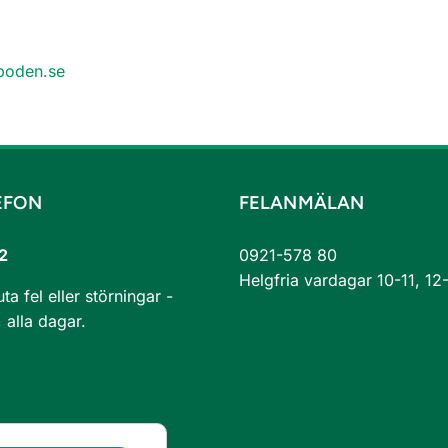
oden.se
EFON
FELANMÄLAN
2
0921-578 80
Helgfria vardagar 10-11, 12
a fel eller störningar -
 alla dagar.