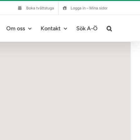
Boka tvättstuga
Logga in – Mina sidor
Om oss
Kontakt
Sök A-Ö