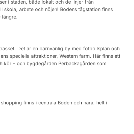
er i staden, både lokalt och de linjer från
ill skola, arbete och nöjen! Bodens tågstation finns
 längre.
yträsket. Det är en barnvänlig by med fotbollsplan och
ens speciella attraktioner, Western farm. Här finns ett
 och kör – och bygdegården Perbackagården som
shopping finns i centrala Boden och nära, helt i